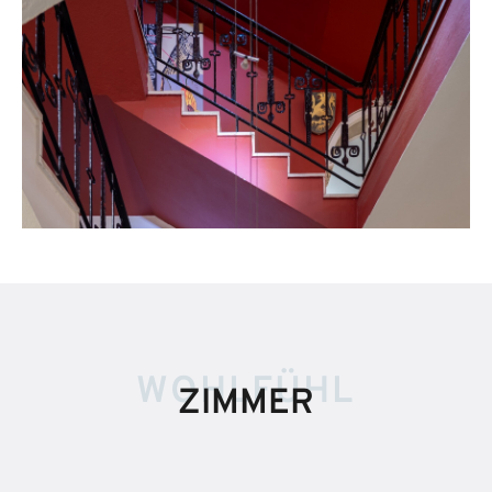
WOHLFÜHL
ZIMMER