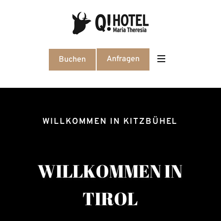
Anfragen
Buchen
WILLKOMMEN IN KITZBÜHEL
W
I
L
L
K
O
M
M
E
N
I
N
T
I
R
O
L