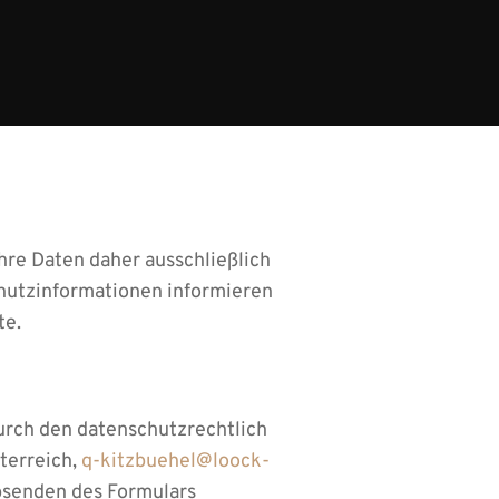
Ihre Daten daher ausschließlich
hutzinformationen informieren
te.
urch den datenschutzrechtlich
sterreich,
q-kitzbuehel@loock-
Absenden des Formulars