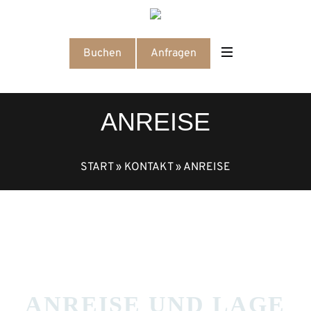
Anfragen
Buchen
ANREISE
START
»
KONTAKT
»
ANREISE
ANREISE UND LAGE