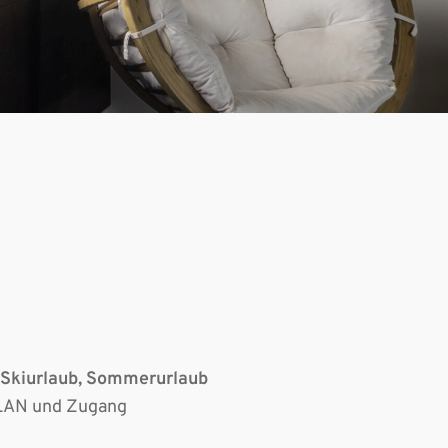
L
Skiurlaub, Sommerurlaub
WLAN und Zugang