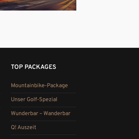
TOP PACKAGES
Mountainbike-Package
Unser Golf-Spezial
Wunderbar – Wanderbar
Q! Auszeit