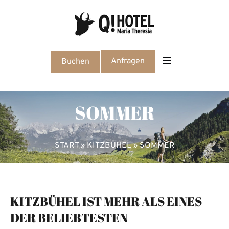
Anfragen
Buchen
SOMMER
START
»
KITZBÜHEL
»
SOMMER
KITZBÜHEL IST MEHR ALS EINES
DER BELIEBTESTEN