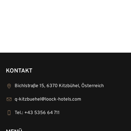
4 oder 7 Übernachtungen inkl. Frühstück und
Wanderpass ab 369 € pro Person und Aufenthalt
Weiterlesen
KONTAKT
Bichlstraße 15, 6370 Kitzbühel, Österreich
q-kitzbuehel@loock-hotels.com
Tel.: +43 5356 64 711