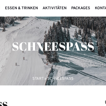
N
ESSEN & TRINKEN
AKTIVITÄTEN
PACKAGES
KONT
SCHNEESPASS
START
»
SCHNEESPASS
SS