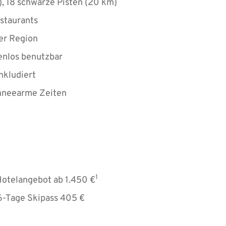
), 18 schwarze Pisten (20 km)
staurants
der Region
tenlos benutzbar
inkludiert
hneearme Zeiten
1
Hotelangebot ab 1.450 €
 6-Tage Skipass 405 €